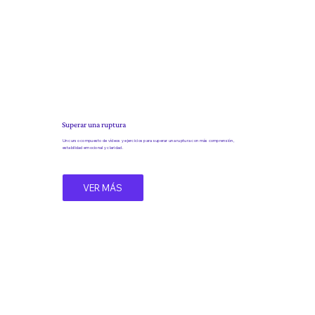
Superar una ruptura
Un curso compuesto de vídeos y ejercicios para superar una ruptura con más comprensión,
estabilidad emocional y claridad.
VER MÁS