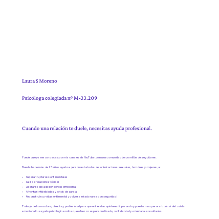
Laura S Moreno
Psicóloga colegiada nº M-33.209
Cuando una relación te duele, necesitas ayuda profesional.
Puede que ya me conozcas por mis canales de YouTube, con una comunidad de un millón de seguidores.
Desde hace más de 25 años ayudo a personas de todas las orientaciones sexuales, hombres y mujeres, a:
• Superar rupturas sentimentales
• Salir de relaciones tóxicas
• Liberarse de la dependencia emocional
• Afrontar infidelidades y crisis de pareja
• Reconstruir su vida sentimental y volver a relacionarse con seguridad
Trabajo de forma clara, directa y profesional para que entiendas qué te está pasando y puedas recuperar el control de tu vida
emocional. La ayuda psicológica online que ofrezco es personalizada, confidencial y orientada a resultados.