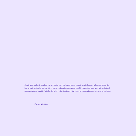
Acudí a consulta atrapado en una relación muy tóxica de la que no sabía salir. Gracias a la experiencia de
Laura pude entender la situación y tomar la decisión de separarme. Me he sentido muy apoyado en todo el
proceso, que no ha sido fácil. Por fin estoy rehaciendo mi vida y me siento agradecido por el apoyo recibido.
Óscar, 42 años