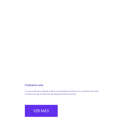
Contacto cero
Un curso centrado en entender y aplicar correctamente el contacto cero, con pautas claras para
sostenerlo sin caer en dinámicas que alarguen el vínculo emocional.
VER MÁS