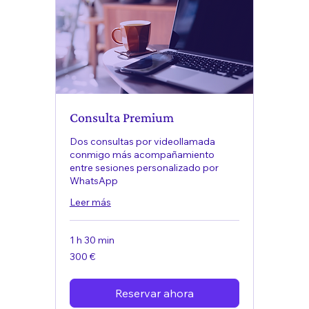
Consulta Premium
Dos consultas por videollamada
conmigo más acompañamiento
entre sesiones personalizado por
WhatsApp
Leer más
1 h 30 min
300
300 €
euros
Reservar ahora