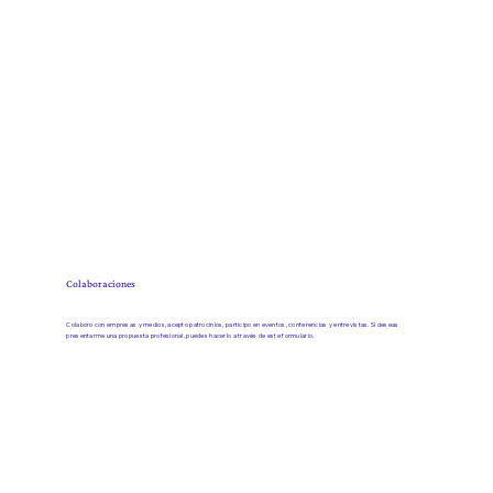
Colaboraciones
Colaboro con empresas y medios, acepto patrocinios, participo en eventos, conferencias y entrevistas. Si deseas
presentarme una propuesta profesional, puedes hacerlo a través de este formulario.