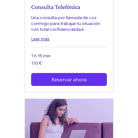
Consulta Telefónica
Una consulta por llamada de voz
conmigo para trabajar tu situación
con total confidencialidad.
Leer más
1 h 15 min
110
110 €
euros
Reservar ahora