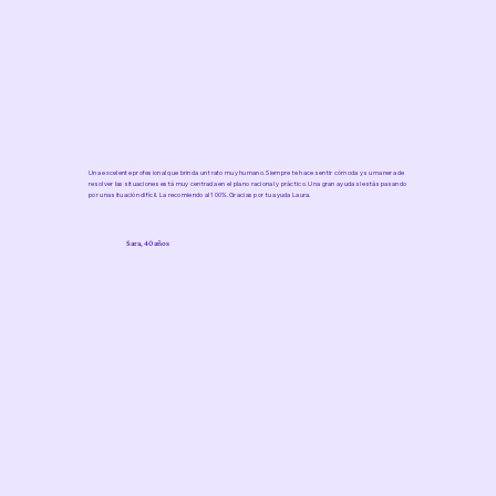
Una excelente profesional que brinda un trato muy humano. Siempre te hace sentir cómoda y su manera de
resolver las situaciones está muy centrada en el plano racional y práctico. Una gran ayuda si estás pasando
por una situación difícil. La recomiendo al 100%. Gracias por tu ayuda Laura.
Sara, 40 años