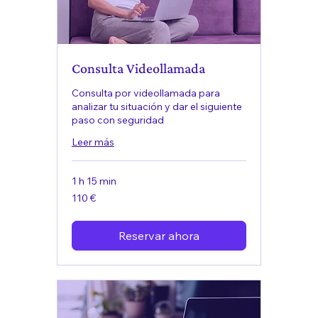
Consulta Videollamada
Consulta por videollamada para
analizar tu situación y dar el siguiente
paso con seguridad
Leer más
1 h 15 min
110
110 €
euros
Reservar ahora