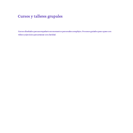
Cursos y talleres grupales
Cursos diseñados para acompañarte en momentos personales complejos. Procesos guiados paso a paso con
vídeos y ejercicios para avanzar con claridad.