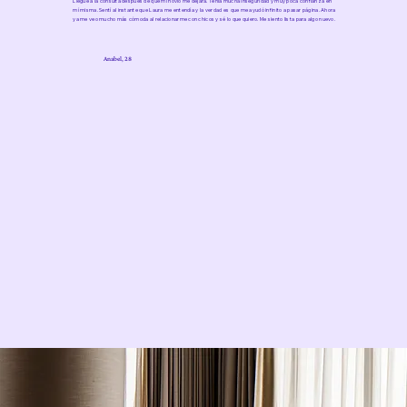
Llegué a la consulta después de que mi novio me dejara. Tenía mucha inseguridad y muy poca confianza en
mí misma. Sentí al instante que Laura me entendía y la verdad es que me ayudó infinito a pasar página. Ahora
ya me veo mucho más cómoda al relacionarme con chicos y sé lo que quiero. Me siento lista para algo nuevo.
Anabel, 28